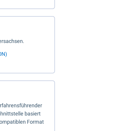
ersachsen.
ON)
erfahrensführender
nittstelle basiert
-kompatiblen Format