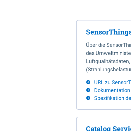
SensorThings
Über die SensorTh
des Umweltminister
Luftqualitätsdaten
(Strahlungsbelastu
URL zu SensorT
Dokumentation
Spezifikation d
Catalog Serv