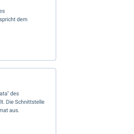
es
tspricht dem
ata" des
. Die Schnittstelle
mat aus.