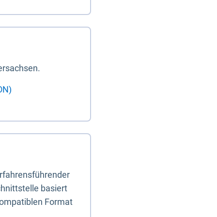
ersachsen.
ON)
erfahrensführender
nittstelle basiert
-kompatiblen Format