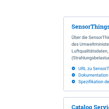
SensorThings
Über die SensorTh
des Umweltminister
Luftqualitätsdaten
(Strahlungsbelastu
URL zu SensorT
Dokumentation
Spezifikation d
Catalog Serv