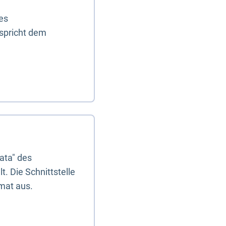
es
tspricht dem
ata" des
. Die Schnittstelle
mat aus.