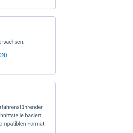
ersachsen.
ON)
erfahrensführender
nittstelle basiert
-kompatiblen Format