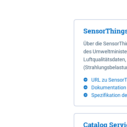
SensorThings
Über die SensorTh
des Umweltminister
Luftqualitätsdaten
(Strahlungsbelastu
URL zu SensorT
Dokumentation
Spezifikation d
Catalog Serv