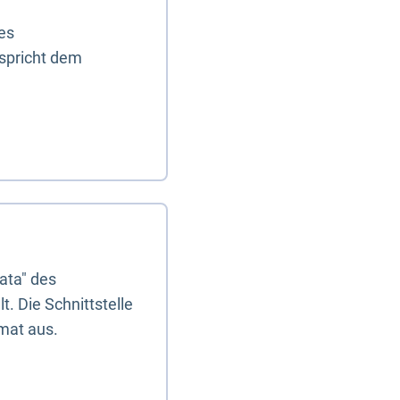
es
tspricht dem
ata" des
. Die Schnittstelle
mat aus.