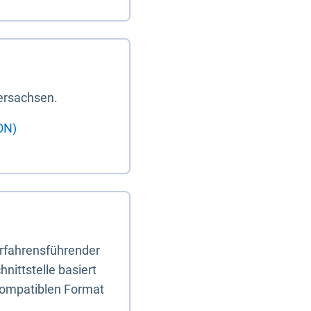
ersachsen.
ON)
erfahrensführender
nittstelle basiert
-kompatiblen Format