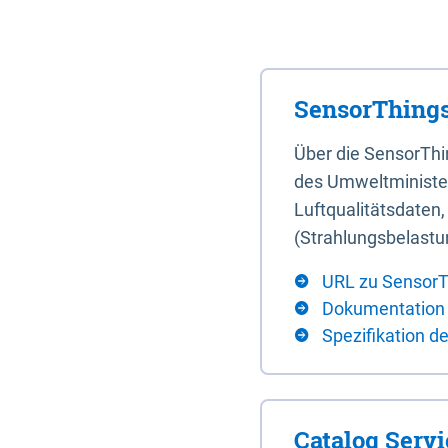
SensorThings
Über die SensorTh
des Umweltminister
Luftqualitätsdaten
(Strahlungsbelastu
URL zu SensorT
Dokumentation
Spezifikation d
Catalog Serv