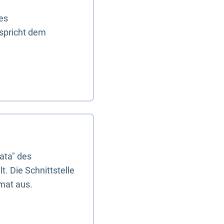
es
tspricht dem
ata" des
. Die Schnittstelle
mat aus.