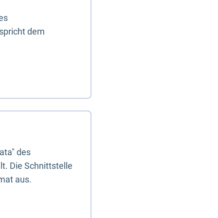
es
tspricht dem
ata" des
. Die Schnittstelle
mat aus.