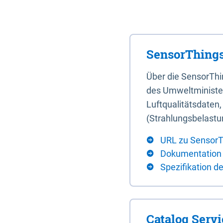
SensorThings
Über die SensorTh
des Umweltminister
Luftqualitätsdaten
(Strahlungsbelastu
URL zu SensorT
Dokumentation
Spezifikation d
Catalog Serv