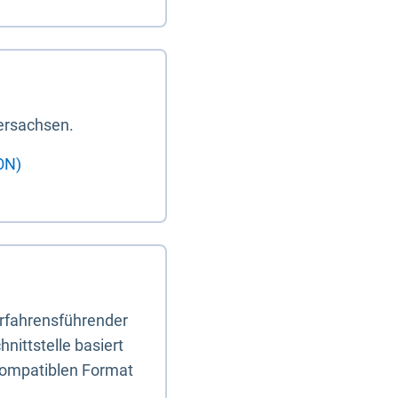
ersachsen.
ON)
erfahrensführender
nittstelle basiert
-kompatiblen Format