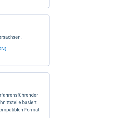
ersachsen.
ON)
erfahrensführender
nittstelle basiert
-kompatiblen Format