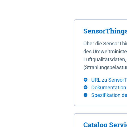
SensorThings
Über die SensorTh
des Umweltminister
Luftqualitätsdaten
(Strahlungsbelastu
URL zu SensorT
Dokumentation
Spezifikation d
Catalog Serv