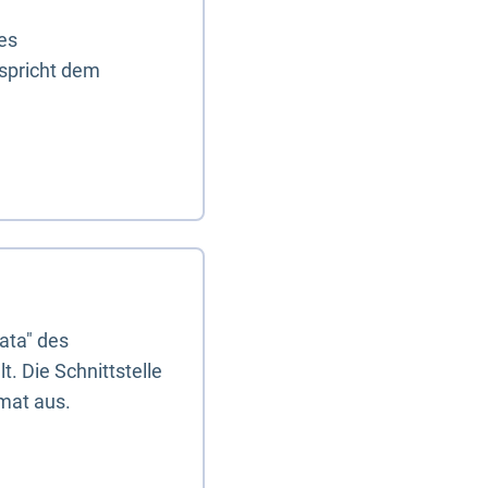
es
tspricht dem
ata" des
. Die Schnittstelle
mat aus.