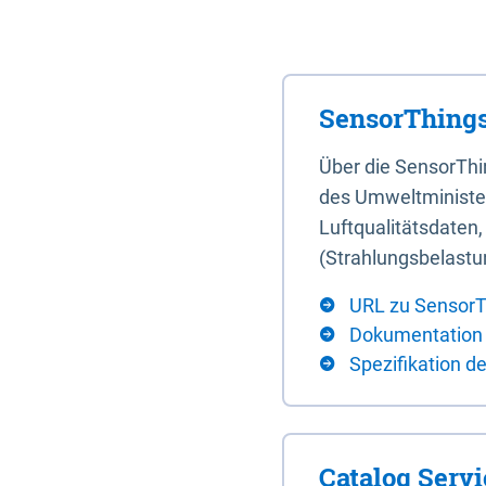
SensorThings
Über die SensorTh
des Umweltminister
Luftqualitätsdaten
(Strahlungsbelastu
URL zu SensorT
Dokumentation
Spezifikation d
Catalog Serv