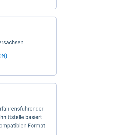
ersachsen.
ON)
erfahrensführender
nittstelle basiert
-kompatiblen Format