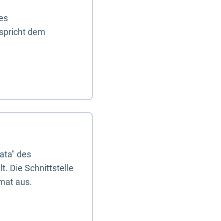
es
tspricht dem
ata" des
. Die Schnittstelle
mat aus.