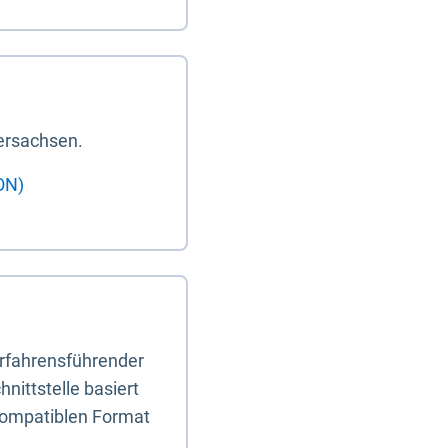
ersachsen.
ON)
erfahrensführender
nittstelle basiert
-kompatiblen Format