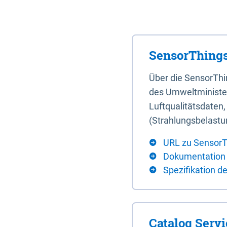
SensorThings
Über die SensorTh
des Umweltminister
Luftqualitätsdaten
(Strahlungsbelastu
URL zu SensorT
Dokumentation
Spezifikation d
Catalog Serv