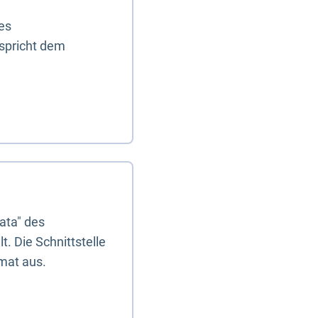
es
tspricht dem
ata" des
. Die Schnittstelle
mat aus.