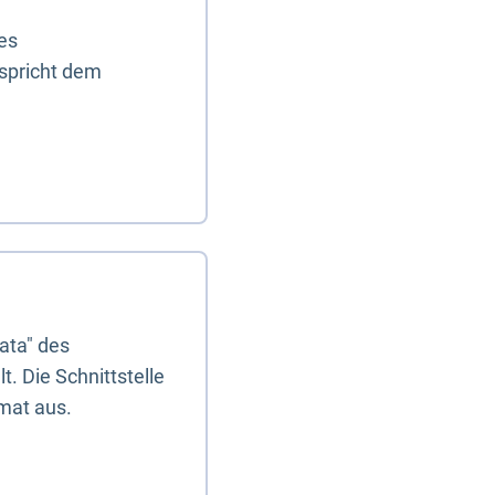
es
tspricht dem
ata" des
. Die Schnittstelle
mat aus.