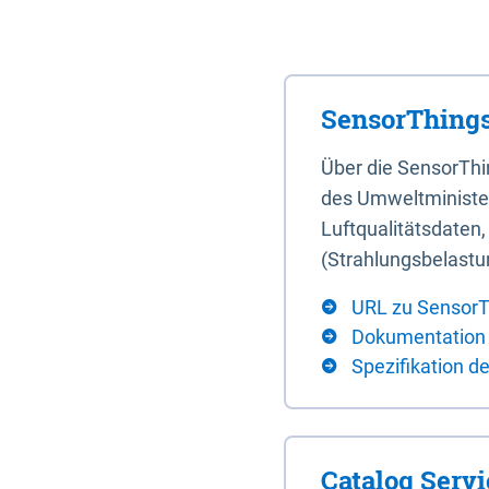
SensorThings
Über die SensorTh
des Umweltminister
Luftqualitätsdaten
(Strahlungsbelastu
URL zu SensorT
Dokumentation
Spezifikation d
Catalog Serv