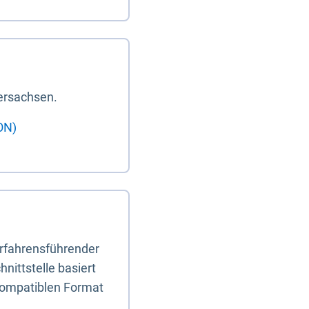
ersachsen.
ON)
erfahrensführender
nittstelle basiert
-kompatiblen Format