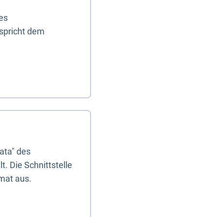
es
tspricht dem
ata" des
. Die Schnittstelle
mat aus.