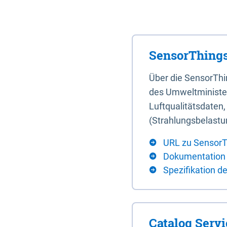
SensorThings
Über die SensorTh
des Umweltminister
Luftqualitätsdaten
(Strahlungsbelastu
URL zu SensorT
Dokumentation
Spezifikation d
Catalog Serv