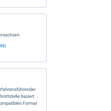
ersachsen.
ON)
erfahrensführender
nittstelle basiert
-kompatiblen Format