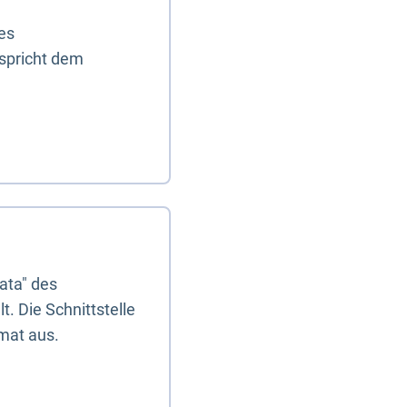
es
tspricht dem
ata" des
. Die Schnittstelle
mat aus.