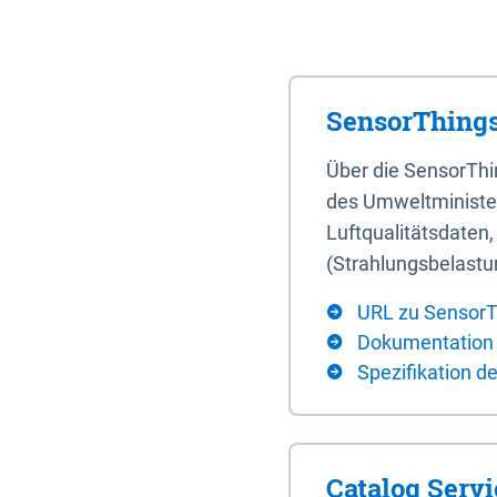
SensorThings
Über die SensorTh
des Umweltminister
Luftqualitätsdaten
(Strahlungsbelastu
URL zu SensorT
Dokumentation
Spezifikation d
Catalog Serv