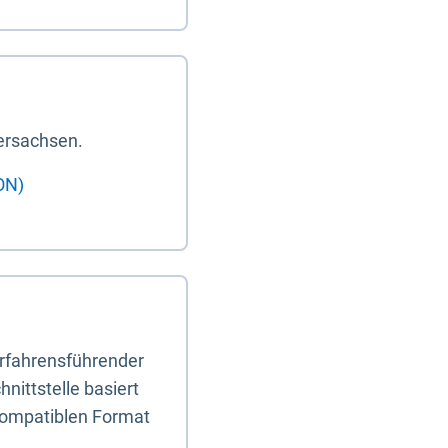
ersachsen.
ON)
erfahrensführender
nittstelle basiert
-kompatiblen Format