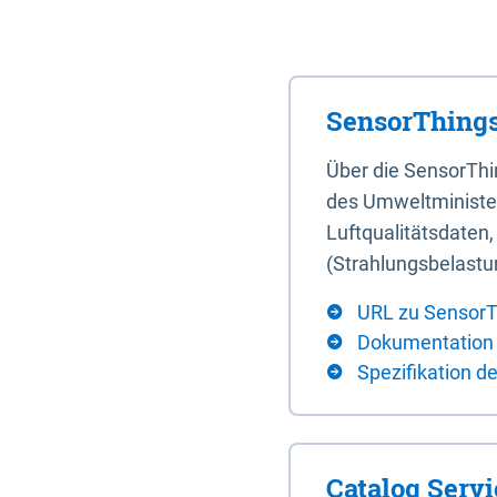
SensorThings
Über die SensorTh
des Umweltminister
Luftqualitätsdaten
(Strahlungsbelastu
URL zu SensorT
Dokumentation
Spezifikation d
Catalog Serv