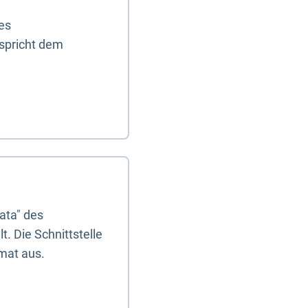
es
tspricht dem
ata" des
. Die Schnittstelle
mat aus.