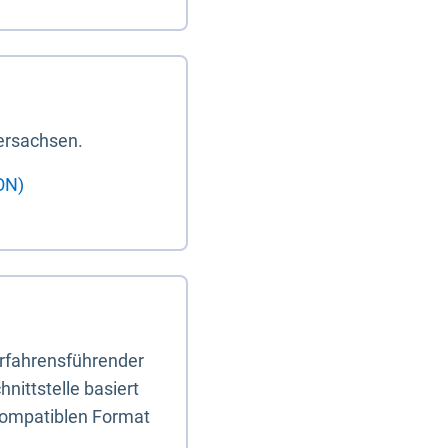
ersachsen.
ON)
erfahrensführender
nittstelle basiert
-kompatiblen Format