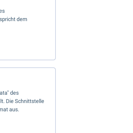
es
tspricht dem
ata" des
. Die Schnittstelle
mat aus.