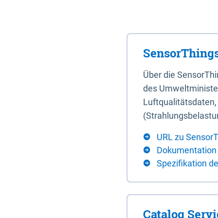
SensorThings
Über die SensorTh
des Umweltminister
Luftqualitätsdaten
(Strahlungsbelastu
URL zu SensorT
Dokumentation
Spezifikation d
Catalog Serv