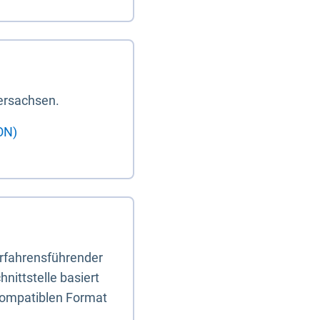
ersachsen.
ON)
erfahrensführender
nittstelle basiert
-kompatiblen Format