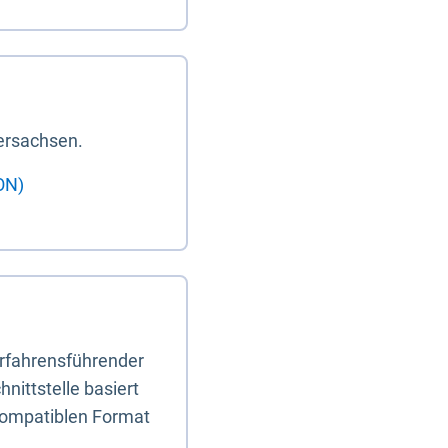
ersachsen.
ON)
erfahrensführender
nittstelle basiert
-kompatiblen Format