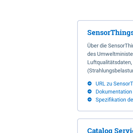
SensorThings
Über die SensorTh
des Umweltminister
Luftqualitätsdaten
(Strahlungsbelastu
URL zu SensorT
Dokumentation
Spezifikation d
Catalog Serv