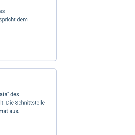
es
tspricht dem
ata" des
. Die Schnittstelle
mat aus.