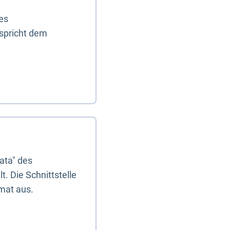
es
tspricht dem
ata" des
. Die Schnittstelle
mat aus.