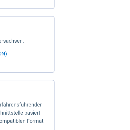
ersachsen.
ON)
erfahrensführender
nittstelle basiert
-kompatiblen Format