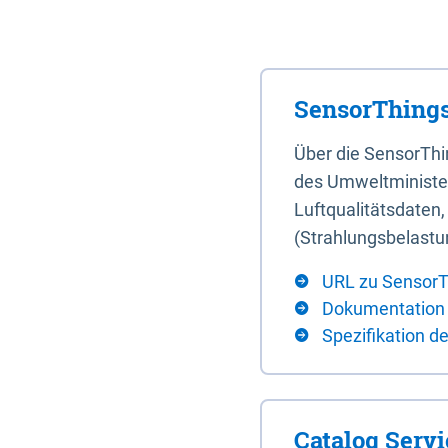
SensorThings
Über die SensorTh
des Umweltminister
Luftqualitätsdaten
(Strahlungsbelastu
URL zu SensorT
Dokumentation
Spezifikation d
Catalog Serv