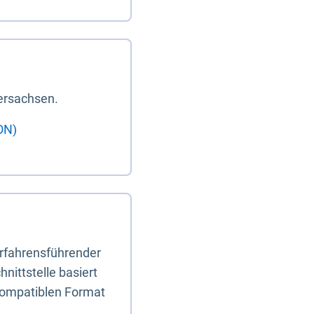
ersachsen.
ON)
erfahrensführender
nittstelle basiert
-kompatiblen Format