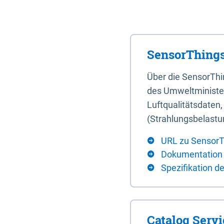
SensorThings
Über die SensorTh
des Umweltminister
Luftqualitätsdaten
(Strahlungsbelastu
URL zu SensorT
Dokumentation
Spezifikation d
Catalog Serv