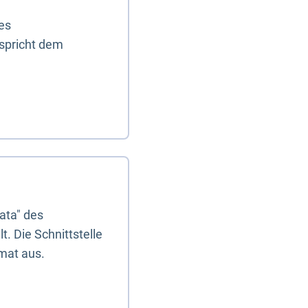
es
tspricht dem
ata" des
. Die Schnittstelle
mat aus.