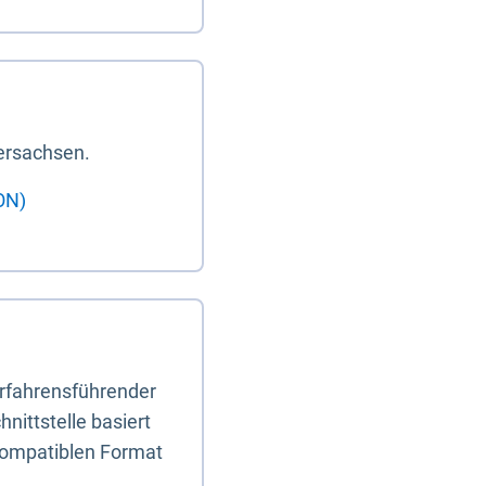
ersachsen.
ON)
erfahrensführender
nittstelle basiert
-kompatiblen Format