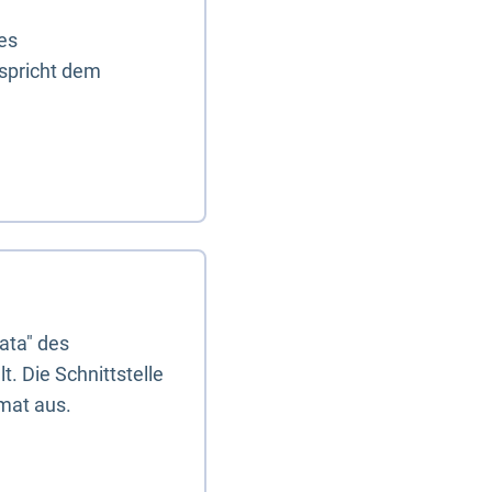
es
tspricht dem
ata" des
. Die Schnittstelle
mat aus.