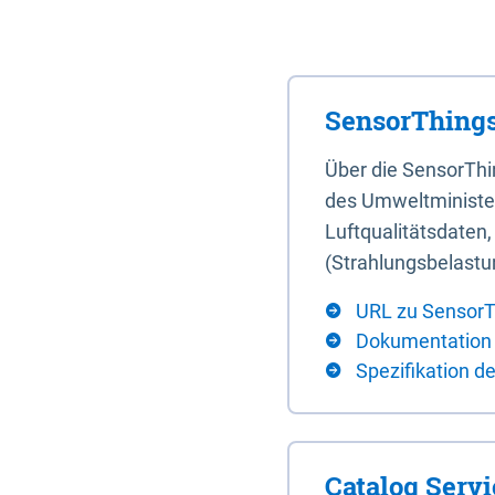
SensorThings
Über die SensorTh
des Umweltminister
Luftqualitätsdaten
(Strahlungsbelastu
URL zu SensorT
Dokumentation
Spezifikation d
Catalog Serv