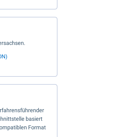
ersachsen.
ON)
erfahrensführender
nittstelle basiert
-kompatiblen Format