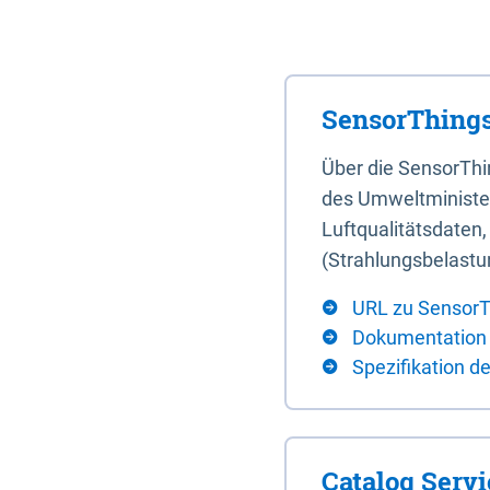
SensorThings
Über die SensorTh
des Umweltminister
Luftqualitätsdaten
(Strahlungsbelastu
URL zu SensorT
Dokumentation
Spezifikation d
Catalog Serv