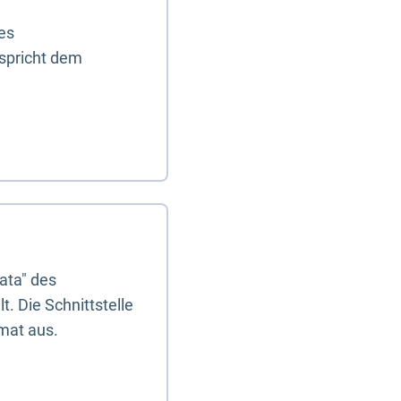
es
tspricht dem
ata" des
. Die Schnittstelle
mat aus.