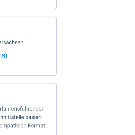
ersachsen.
ON)
erfahrensführender
nittstelle basiert
-kompatiblen Format