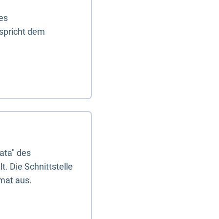
es
tspricht dem
ata" des
. Die Schnittstelle
mat aus.