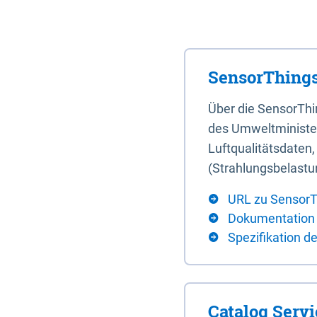
SensorThings
Über die SensorTh
des Umweltminister
Luftqualitätsdaten
(Strahlungsbelastu
URL zu SensorT
Dokumentation
Spezifikation d
Catalog Serv