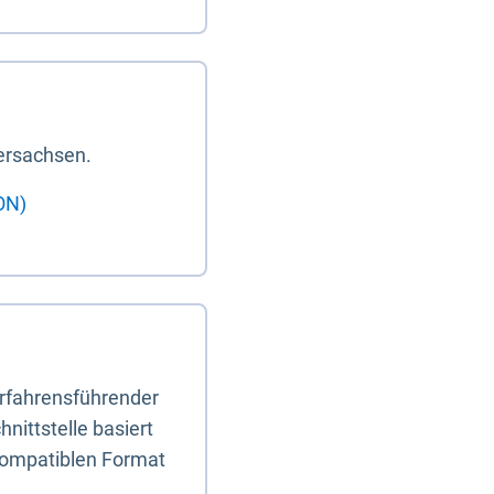
ersachsen.
ON)
erfahrensführender
nittstelle basiert
-kompatiblen Format