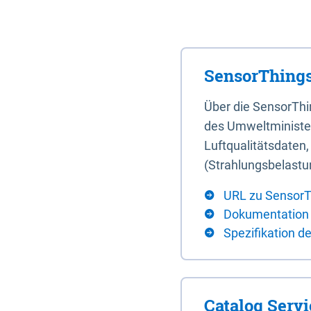
SensorThings
Über die SensorTh
des Umweltminister
Luftqualitätsdaten
(Strahlungsbelastu
URL zu SensorT
Dokumentation
Spezifikation d
Catalog Serv