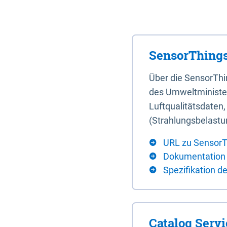
SensorThings
Über die SensorTh
des Umweltminister
Luftqualitätsdaten
(Strahlungsbelastu
URL zu SensorT
Dokumentation
Spezifikation d
Catalog Serv