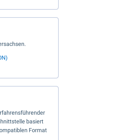
ersachsen.
ON)
erfahrensführender
nittstelle basiert
-kompatiblen Format