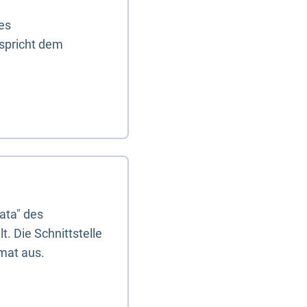
es
tspricht dem
ata" des
. Die Schnittstelle
mat aus.