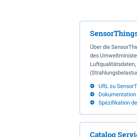
SensorThings
Über die SensorTh
des Umweltminister
Luftqualitätsdaten
(Strahlungsbelastu
URL zu SensorT
Dokumentation
Spezifikation d
Catalog Serv