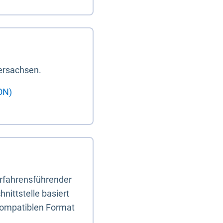
ersachsen.
ON)
erfahrensführender
nittstelle basiert
-kompatiblen Format