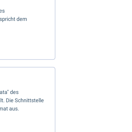
es
tspricht dem
ata" des
. Die Schnittstelle
mat aus.