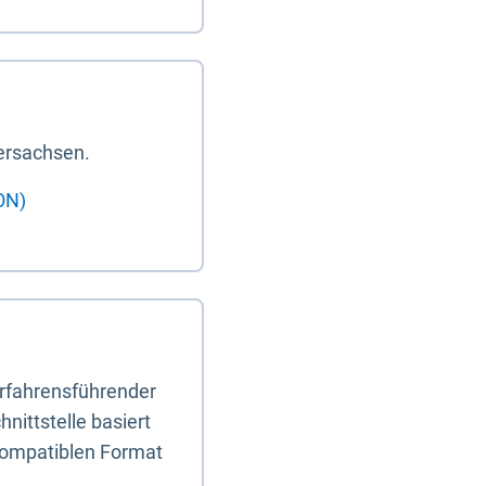
ersachsen.
ON)
erfahrensführender
nittstelle basiert
-kompatiblen Format