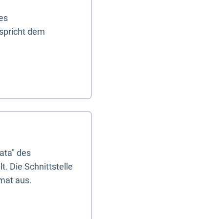
es
tspricht dem
ata" des
. Die Schnittstelle
mat aus.