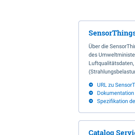
SensorThings
Über die SensorTh
des Umweltminister
Luftqualitätsdaten
(Strahlungsbelastu
URL zu SensorT
Dokumentation
Spezifikation d
Catalog Serv